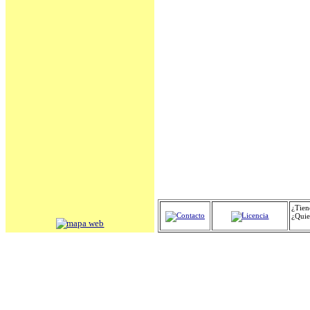
¿Tie
¿Quie