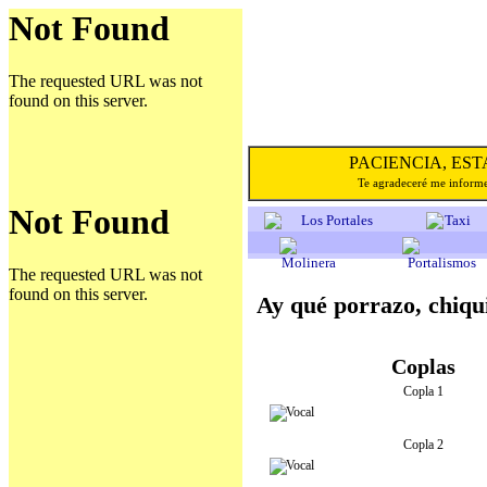
PACIENCIA, E
Te agradeceré me informe
Ay qué porrazo, chiqui
Coplas
Copla 1
Copla 2