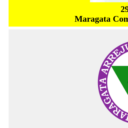
2
Maragata Coma