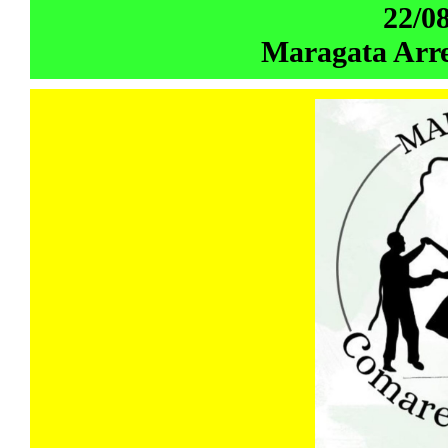
22/0
Maragata Arre